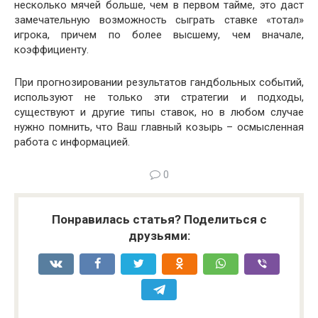
несколько мячей больше, чем в первом тайме, это даст
замечательную возможность сыграть ставке «тотал»
игрока, причем по более высшему, чем вначале,
коэффициенту.
При прогнозировании результатов гандбольных событий,
используют не только эти стратегии и подходы,
существуют и другие типы ставок, но в любом случае
нужно помнить, что Ваш главный козырь – осмысленная
работа с информацией.
0
Понравилась статья? Поделиться с
друзьями: