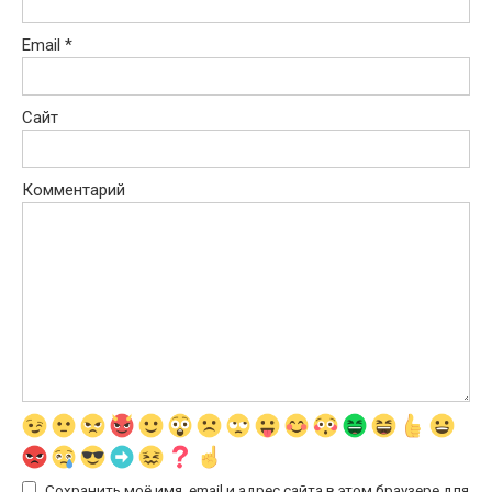
Email
*
Сайт
Комментарий
Сохранить моё имя, email и адрес сайта в этом браузере для