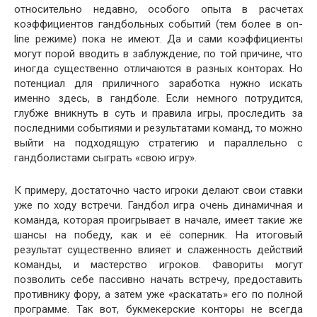
относительно недавно, особого опыта в расчетах
коэффициентов гандбольных событий (тем более в on-
line режиме) пока не имеют. Да и сами коэффициенты
могут порой вводить в заблуждение, по той причине, что
иногда существенно отличаются в разных конторах. Но
потенциал для приличного заработка нужно искать
именно здесь, в гандболе. Если немного потрудится,
глубже вникнуть в суть и правила игры, проследить за
последними событиями и результатами команд, то можно
выйти на подходящую стратегию и параллельно с
гандболистами сыграть «свою игру».
К примеру, достаточно часто игроки делают свои ставки
уже по ходу встречи. Гандбол игра очень динамичная и
команда, которая проигрывает в начале, имеет такие же
шансы на победу, как и её соперник. На итоговый
результат существенно влияет и слаженность действий
команды, и мастерство игроков. Фавориты могут
позволить себе пассивно начать встречу, предоставить
противнику фору, а затем уже «раскатать» его по полной
программе. Так вот, букмекерские конторы не всегда