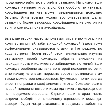
продуманно работают с on-line ставками. Например, если
команда начинает игру вяло, без особого энтузиазма,
коэффициент на нее может увеличиваться довольно
быстро. Этим всегда можно воспользоваться, делая
ставку по более высокому коэффициенту, не смотря на
то, что команда пока в аутсайдерах.
Бывалые игроки часто используют стратегию «тотал» на
количество мячей, забитых одной командой. Здесь тоже
эффективными оказываются ставки в live режиме, по
ходу встречи. Перед игрой стоит внимательно изучить
статистику своей команды, обратив внимание на
периодичность и количество забиваемых ею мячей. Если
команда особенно активна во второй половине встречи,
а по началу не спешит поразить ворота противника, этим
также можно воспользоваться. Букмекеры почти всегда
вносят поправки в коэффициенты «тотал больше», если в
первой половине встречи команда ничего выдающегося
не продемонстрировала. Однако, если вторая часть
встречи пройдёт по привычному сценарию и команда-
фаворит будет чаще атаковать, в результате забьет на