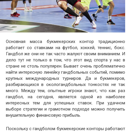
Основная масса букмекерских контор традиционно
работает со ставками на футбол, хоккей, теннис, бокс.
Гандбол же они не так часто жалуют своим вниманием. И
дело тут не только в том, что этот вид спорта у нас в
стране не столь популярен. Бывает очень проблематично
найти интересную линейку гандбольных событий, помимо
крупных международных турниров. Да и букмекеров,
разбирающихся в окологандбольных тонкостях не так
много. Между тем, опытные игроки знают, что как раз
гандбол, на сегодня, является одной из наиболее
интересных тем для успешных ставок. При удачном
выборе стратегии и грамотном подходе можно получить
внушительную финансовую прибыль.
Поскольку с гандболом букмекерские конторы работают