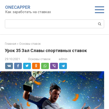
Перейти
ONECAPPER
к
Как заработать на ставках
контенту
Поиск:
Главная
»
Основы ставок
Урок 35 Зал Славы спортивных ставок
29.10.2021
Основы ставок
admin