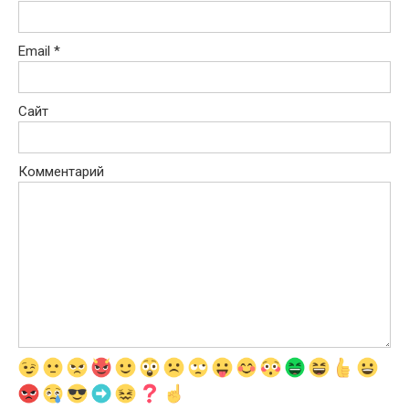
Email
*
Сайт
Комментарий