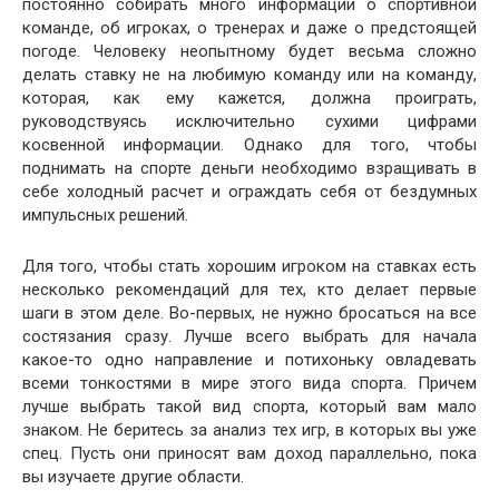
постоянно собирать много информации о спортивной
команде, об игроках, о тренерах и даже о предстоящей
погоде. Человеку неопытному будет весьма сложно
делать ставку не на любимую команду или на команду,
которая, как ему кажется, должна проиграть,
руководствуясь исключительно сухими цифрами
косвенной информации. Однако для того, чтобы
поднимать на спорте деньги необходимо взращивать в
себе холодный расчет и ограждать себя от бездумных
импульсных решений.
Для того, чтобы стать хорошим игроком на ставках есть
несколько рекомендаций для тех, кто делает первые
шаги в этом деле. Во-первых, не нужно бросаться на все
состязания сразу. Лучше всего выбрать для начала
какое-то одно направление и потихоньку овладевать
всеми тонкостями в мире этого вида спорта. Причем
лучше выбрать такой вид спорта, который вам мало
знаком. Не беритесь за анализ тех игр, в которых вы уже
спец. Пусть они приносят вам доход параллельно, пока
вы изучаете другие области.