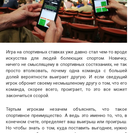
Игра на спортивных ставках уже давно стал чем-то вроде
искусства для людей болеющих спортом. Новичку,
ничего не смыслящему в спортивных состязаниях, не так
просто втолковать, почему одна команда с большей
долей вероятности выиграет другую. И если сведущий
игрок обронит своему несмышленому другу о том, что его
команда, скорее всего, проиграет, то это все может
закончиться ссорой.
Тёртым игрокам незачем объяснять, что такое
спортивное преимущество. А ведь это именно то, что, в
конечном счете, определяет ваш выигрыш или проигрыш.
Но чтобы знать о том, куда поставить выгоднее, нужно