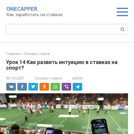
Перейти
ONECAPPER
к
Как заработать на ставках
контенту
Поиск:
Главная
»
Основы ставок
Урок 14 Как развить интуицию в ставках на
спорт?
30.10.2021
Основы ставок
admin