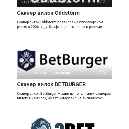
Сервисы для ставок на спорт
0
Сканер вилок Oddstorm
Сканер вилок Oddstorm появился на букмекерском
рынке в 2006 году. Коэффициенты вилок в режиме
Сервисы для ставок на спорт
0
Сканер вилок BETBURGER
Сканер вилок BetBurger — один из популярных сканеров
вилок/ Live-вилок, имеет интерфейс на английском