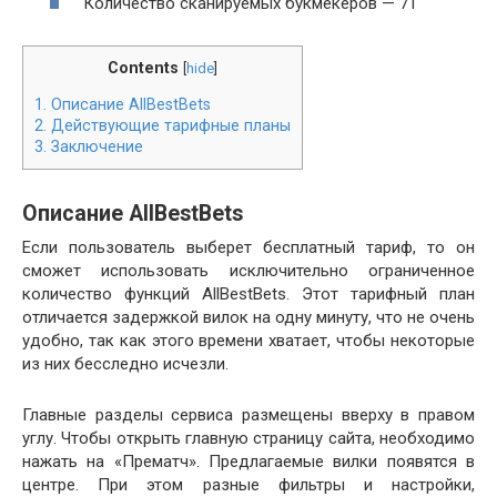
Количество сканируемых букмекеров — 71
Contents
[
hide
]
1.
Описание AllBestBets
2.
Действующие тарифные планы
3.
Заключение
Описание AllBestBets
Если пользователь выберет бесплатный тариф, то он
сможет использовать исключительно ограниченное
количество функций AllBestBets. Этот тарифный план
отличается задержкой вилок на одну минуту, что не очень
удобно, так как этого времени хватает, чтобы некоторые
из них бесследно исчезли.
Главные разделы сервиса размещены вверху в правом
углу. Чтобы открыть главную страницу сайта, необходимо
нажать на «Прематч». Предлагаемые вилки появятся в
центре. При этом разные фильтры и настройки,