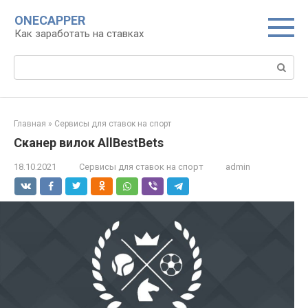
Перейти
ONECAPPER
к
Как заработать на ставках
контенту
Поиск:
Главная
»
Сервисы для ставок на спорт
Сканер вилок AllBestBets
18.10.2021
Сервисы для ставок на спорт
admin