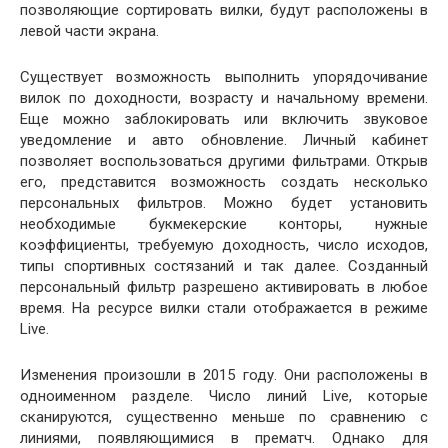
позволяющие сортировать вилки, будут расположены в
левой части экрана.
Существует возможность выполнить упорядочивание
вилок по доходности, возрасту и начальному времени.
Еще можно заблокировать или включить звуковое
уведомление и авто обновление. Личный кабинет
позволяет воспользоваться другими фильтрами. Открыв
его, представится возможность создать несколько
персональных фильтров. Можно будет установить
необходимые букмекерские конторы, нужные
коэффициенты, требуемую доходность, число исходов,
типы спортивных состязаний и так далее. Созданный
персональный фильтр разрешено активировать в любое
время. На ресурсе вилки стали отображается в режиме
Live.
Изменения произошли в 2015 году. Они расположены в
одноименном разделе. Число линий Live, которые
сканируются, существенно меньше по сравнению с
линиями, появляющимися в прематч. Однако для