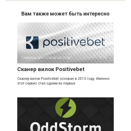
Вам также может быть интересно
Сервисы для ставок на спорт
0
Сканер вилок Positivebet
Сканер вилок Positivebet основан в 2013 году. Именно
этот сервис стал одним из первых