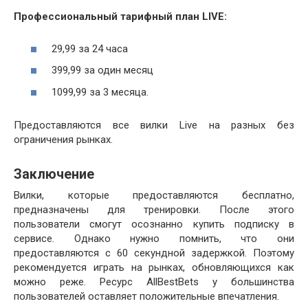
Профессиональный тарифный план LIVE:
29,99 за 24 часа
399,99 за один месяц
1099,99 за 3 месяца.
Предоставляются все вилки Live на разных без
ограничения рынках.
Заключение
Вилки, которые предоставляются бесплатно,
предназначены для тренировки. После этого
пользователи смогут осознанно купить подписку в
сервисе. Однако нужно помнить, что они
предоставляются с 60 секундной задержкой. Поэтому
рекомендуется играть на рынках, обновляющихся как
можно реже. Ресурс AllBestBets у большинства
пользователей оставляет положительные впечатления.