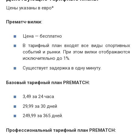
Цены указаны в евро*
Прематч-вилки:
Цена — бесплатно
В тарифный план входят все виды спортивных
событий и рынки. При этом вилки отображаются
исключительно до 1%.
Существует задержка в одну минуту.
Базовый тарифный план PREMATCH:
3,49 за 24 часа
29,99 за 30 дней
249,99 за 365 дней.
Профессиональный тарифный план PREMATCH: