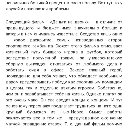
неприлично большой процент в свою пользу. Вот тут-то у
друзей и начинаются проблемы.
Следующий фильм —«Деньги на двоих» — в отличие от
предыдущего, и бюджет имел значительно больше и
актеры в нем снимались известные. Сходство лишь одно
– яркое раскрытие самых неизведанных сторон
спортивного гемблинга. Сюжет этого фильма описывает
жизненный путь бывшего игрока в футбол, который
вследствие полученной травмы за университетскую
сборную вынужден отказаться от любимого дела и
работать сидя в офисе. Вскоре главный герой,
неожиданно для себя узнает, что обладает необычным
даром предсказывать победу как спортивным командам
в целом, так и отдельно взятым игрокам. Собственно,
чем он и зарабатывает себе на жизнь. Однако платят за
это очень мало. Он еле сводит концы с концами. И тут
основному персонажу предлагает трудиться на него один
крупный букмекер из Нью-Йорка. Смысл работы
заключается все в том же – предугаданное окончание
матчей, оправдание ставок. Т. е. данный фильм помимо