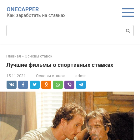
Перейти
ONECAPPER
к
Как заработать на ставках
контенту
Поиск:
Главная
»
Основы ставок
Лучшие фильмы о спортивных ставках
15.11.2021
Основы ставок
admin