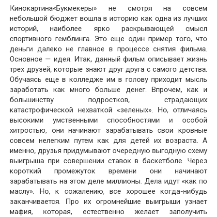
Кинокартина«Букмекеры» не смотря на совсем
небольшой бюджет вошла в историю как одна из лучших
историй, наиболее ярко раскрывающей смысл
спортивного гемблинга. Это еще один пример того, что
деньги далеко не главное в процессе снятия фильма.
Основное — идея. Итак, данный фильм описывает жизнь
трех друзей, которые знают друг друга с самого детства.
Обучаясь еще в колледже им в голову приходит мысль
заработать как много больше денег. Впрочем, как и
большинству подростков, страдающих
катастрофической нехваткой «зеленых». Но, отличаясь
высокими умственными способностями и особой
хитростью, они начинают зарабатывать свои кровные
совсем нелегким путем как для детей их возраста. А
именно, друзья придумывают очередную выгодную схему
выигрыша при совершении ставок в баскетболе. Через
короткий промежуток времени они начинают
зарабатывать на этом деле миллионы. Дела идут «как по
маслу». Но, к сожалению, все хорошее когда-нибудь
заканчивается. Про их огромнейшие выигрыши узнает
мафия, которая, естественно желает заполучить