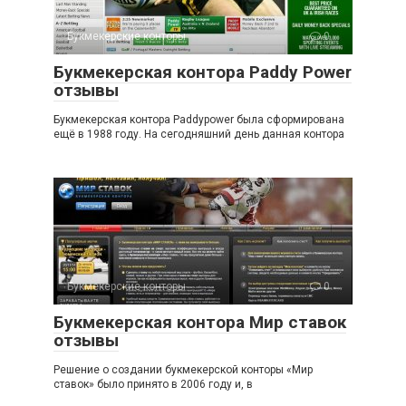
Букмекерские конторы
0
Букмекерская контора Paddy Power
отзывы
Букмекерская контора Paddypower была сформирована
ещё в 1988 году. На сегодняшний день данная контора
Букмекерские конторы
0
Букмекерская контора Мир ставок
отзывы
Решение о создании букмекерской конторы «Мир
ставок» было принято в 2006 году и, в