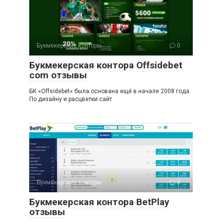
Букмекерские конторы
0
Букмекерская контора Offsidebet
com отзывы
БК «Offsidebet» была основана ещё в начале 2008 года.
По дизайну и расцветки сайт
Букмекерские конторы
0
Букмекерская контора BetPlay
отзывы