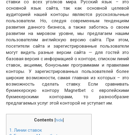
ставки со всех уголков мира. Русский язык – это
основной язык сайта, так как основной целевой
аудиторией нашей конторы являются русскоязычные
пользователи. Но, следуя современным тенденциям
развития данного бизнеса, а также заботясь о своем
развитии на мировом уровне, мы предлагаем нашим
пользователям английскую версию сайта. При этом,
посетители сайта и зарегистрированные пользователи
могут видеть разные версии сайта — для гостей это
базовая версия с информацией о конторе, списком линий
ставок, акциями, бонусными программами и правилами
конторы. У зарегистрированных пользователей более
широкие возможности, самая главная из которых – это
возможность сделать ставку. Если сравнивать
букмекерскую контору Magnetbet с европейскими
букмекерскими конторами, то разнообразие
предлагаемых услуг этой конторой не уступает им.
Contents
[
hide
]
1.
Линии ставок