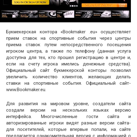
Букмекерская контора «Bookmaker .eu» осуществляет
прием ставок на спортивные события через центры
приема ставок путем непосредственного посещения
игроком центра, а также по телефону (данная услуга
доступна для тех, кто прошел регистрацию в центре и,
если на счету игрока имелись денежные средства).
Официальный сайт букмекерской конторы позволил
увеличить количество клиентов, желающих делать
ставки на спортивные события. Официальный сайт-
www.Bookmaker.eu.
Для развития на мировом уровне, создатели сайта
создали версии на нескольких языках версию
интерфейса. Многочисленные гости сайта и
авторизированные игроки видят разные версии сайта-
для посетителей, которые впервые попали, на сайте
предлагается ознакомительная версия с информацией о