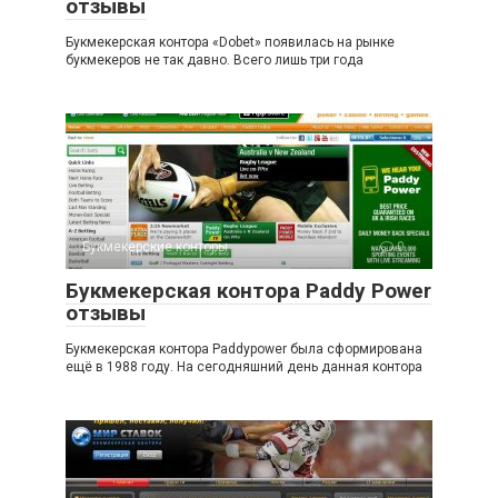
отзывы
Букмекерская контора «Dobet» появилась на рынке
букмекеров не так давно. Всего лишь три года
Букмекерские конторы
0
Букмекерская контора Paddy Power
отзывы
Букмекерская контора Paddypower была сформирована
ещё в 1988 году. На сегодняшний день данная контора