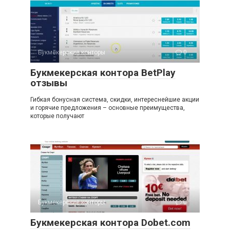
Букмекерские конторы
0
Букмекерская контора BetPlay
отзывы
Гибкая бонусная система, скидки, интереснейшие акции
и горячие предложения – основные преимущества,
которые получают
Букмекерские конторы
0
Букмекерская контора Dobet.com